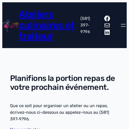
Aller
Ateliers
au
Facebo
contenu
(581)
culinaires et
Courriel
397-
LinkedI
9796
traiteur
Planifions la portion repas de
votre prochain événement.
Que ce soit pour organiser un atelier ou un repas,
écrivez-nous ci-dessous ou appelez-nous au (581)
397-9796.