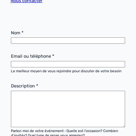
Nous contacter
D
Nom
*
e
s
c
r
Email ou téléphone
*
i
p
Le meilleur moyen de vous rejoindre pour discuter de votre besoin
t
i
Description
*
o
n
t
é
l
é
Parlez-moi de votre événement : Quelle est l’occasion? Combien
p
d’invités? Quel type de repas vous aimeriez?